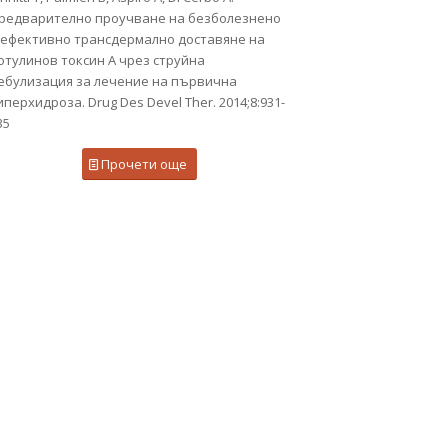
редварително проучване на безболезнено
 ефективно трансдермално доставяне на
отулинов токсин А чрез струйна
ебулизация за лечение на първична
иперхидроза. Drug Des Devel Ther. 2014;8:931-
35
Прочети още