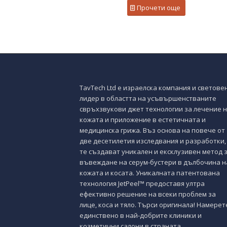
Прочети още
TavTech Ltd е израелска компания и светове
лидер в областта на усъвършенстваните
свръхзвукови джет технологии за лечение 
кожата и приложение в естетичната и
медицинска грижа. Въз основа на повече от
две десетилетия изследвания и разработки,
те създават уникален и ексклузивен метод 
въвеждане на серум-бустери в дълбочина н
кожата и косата. Уникалната патентована
технология JetPeel™ предоставя ултра
ефективно решение на всеки проблем за
лице, коса и тяло. Търси оригинала! Намерет
единствено в най-добрите клиники и
козметични салони в страната.