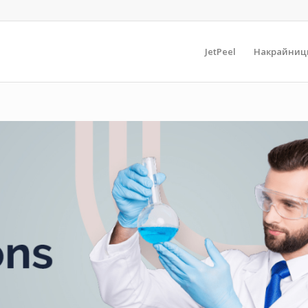
JetPeel
Накрайниц