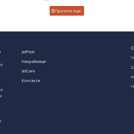
Прочети още
К
н
JetPeel
С
Накрайници
на
Ш
JetCare
e
Контакти
т
за
а
е