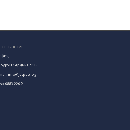
онтакти
офия,
оурум Сердика №13
mail: info@jetpeel.bg
ел: 0883 220 211