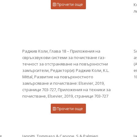
Прочети още
К
л
Раджив Коли, Глава 18 – Приложения на
S
свръхзвукови системи за почистване газ-
a
течност за отстраняване на повърхностни
(
замърсители, Редактор(и): Раджив Коли, K.L.
е
Mittal, Развитие на повърхностното
1
замърсяване и почистване: Elsevier, 2019,
страници 703-727, Приложения на техники за
почистване, Elsevier, 2019, страници 703-727
Прочети още
g,
Iannitti, Tommaso & Capone, S & Palmieri,
Ia