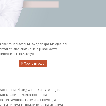
treker m., Kerscher M., Хидропорация с JetPeel
ermalinfusion анализ на ефикасността,
ниверситет на Хамбург
Прочети още
ao, H, Li, M, Zhang, X, Li, L, Yan, Y, Wang, B.
равняване на ефикасността на
рансексамовата киселина с помощта на
yjet и витамин С при лечение на мелазма: