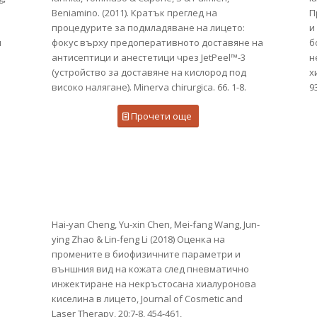
Beniamino. (2011). Кратък преглед на
П
процедурите за подмладяване на лицето:
и
и
фокус върху предоперативното доставяне на
б
антисептици и анестетици чрез JetPeel™-3
н
(устройство за доставяне на кислород под
х
високо налягане). Minerva chirurgica. 66. 1-8.
9
Прочети още
Hai-yan Cheng, Yu-xin Chen, Mei-fang Wang, Jun-
ying Zhao & Lin-feng Li (2018) Оценка на
промените в биофизичните параметри и
външния вид на кожата след пневматично
инжектиране на некръстосана хиалуронова
киселина в лицето, Journal of Cosmetic and
Laser Therapy, 20:7-8, 454-461,