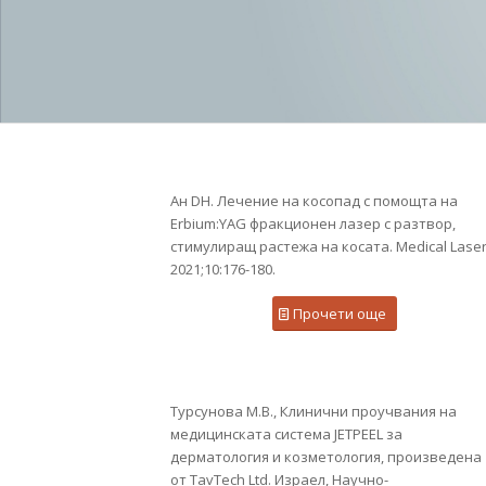
Ан DH. Лечение на косопад с помощта на
Erbium:YAG фракционен лазер с разтвор,
стимулиращ растежа на косата. Medical Lase
2021;10:176-180.
Прочети още
Турсунова М.В., Клинични проучвания на
медицинската система JETPEEL за
дерматология и козметология, произведена
от TavTech Ltd. Израел, Научно-