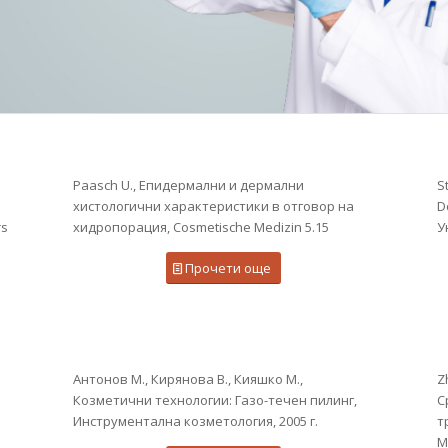
Paasch U., Епидермални и дермални
S
хистологични характеристики в отговор на
D
rs
хидропорация, Cosmetische Medizin 5.15
У
Прочети още
Антонов М., Кирянова В., Кияшко М.,
Zh
Козметични технологии: Газо-течен пилинг,
С
Инструментална козметология, 2005 г.
т
M