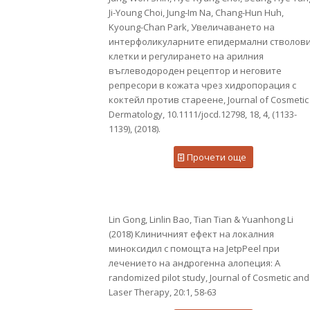
Ji-Young Choi, Jung-Im Na, Chang-Hun Huh,
Kyoung-Chan Park, Увеличаването на
интерфоликуларните епидермални стволов
клетки и регулирането на арилния
въглеводороден рецептор и неговите
репресори в кожата чрез хидропорация с
коктейл против стареене, Journal of Cosmetic
Dermatology, 10.1111/jocd.12798, 18, 4, (1133-
1139), (2018).
Прочети още
Lin Gong, Linlin Bao, Tian Tian & Yuanhong Li
(2018) Клиничният ефект на локалния
миноксидил с помощта на JetpPeel при
лечението на андрогенна алопеция: A
randomized pilot study, Journal of Cosmetic and
Laser Therapy, 20:1, 58-63