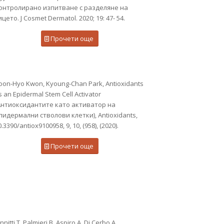
онтролирано изпитване с разделяне на
ицето. J Cosmet Dermatol. 2020; 19: 47- 54.
Прочети още
oon-Hyo Kwon, Kyoung-Chan Park, Antioxidants
s an Epidermal Stem Cell Activator
Антиоксидантите като активатор на
пидермални стволови клетки), Antioxidants,
0.3390/antiox9100958, 9, 10, (958), (2020).
Прочети още
nnitti T, Palmieri B, Aspiro A, Di Cerbo A.