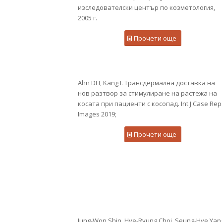
изследователски център по козметология,
2005 г.
Прочети още
Ahn DH, Kang I. Трансдермална доставка на
нов разтвор за стимулиране на растежа на
косата при пациенти с косопад. Int J Case Rep
Images 2019;
Прочети още
Jung-Won Shin, Hye-Ryung Choi, Seung-Hye Yan