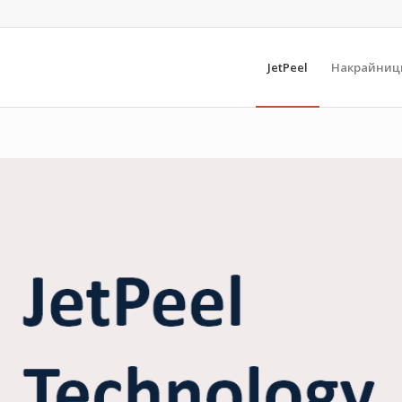
JetPeel
Накрайниц