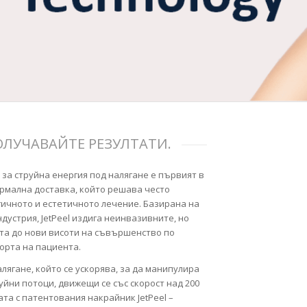
ОЛУЧАВАЙТЕ РЕЗУЛТАТИ.
а за струйна енергия под налягане е първият в
рмална доставка, който решава често
ичното и естетичното лечение. Базирана на
устрия, JetPeel издига неинвазивните, но
та до нови висоти на съвършенство по
орта на пациента.
лягане, който се ускорява, за да манипулира
уйни потоци, движещи се със скорост над 200
ата с патентования накрайник JetPeel –