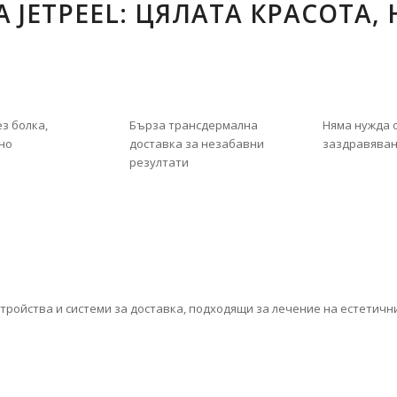
 JETPEEL: ЦЯЛАТА КРАСОТА,
ез болка,
Бърза трансдермална
Няма нужда 
но
доставка за незабавни
заздравява
резултати
устройства и системи за доставка, подходящи за лечение на естетич