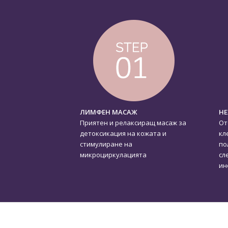
ЛИМФЕН МАСАЖ
НЕ
Приятен и релаксиращ масаж за
От
детоксикация на кожата и
кл
стимулиране на
по
микроциркулацията
сл
ин