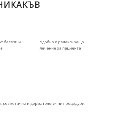
 НИКАКЪВ
от белези и
Удобно и релаксиращо
не
лечение за пациента
ни, козметични и дерматологични процедури.