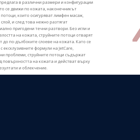
предлага в различни размери и конфигурации
то се движи по кожата, наконечникът
потоци, които осигуряват лимфен масаж,
слой, и след това нежно разтягат
иално пригодени течни разтвори. Без игли и
елостта на кожата, струйните потоци отварят
 до по-дълбоките слоеве на кожата. Като се
с ексклузивните формули на JetCare,
ни проблеми, струйните потоци съдържат
д повърхността на кожата и действат върху
езултати и облекчение.