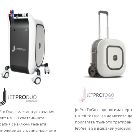
JetPro ToGo е преносима верс
tPro Duo съчетава доказания
на JetPro Duo, за да можете д
ект на LED светлинната
прилагате пълното третиран
рапия с изключителната
JetPeel във всякакви условия:
хнология за струйно налягане