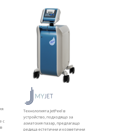
ия
Технологията JetPeel в
а
устройство, подходящо за
е с
азиатския пазар, предлагащо
 в
редица естетични и козметични