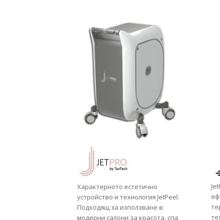
Je
Характерното естетично
еф
устройство и технология JetPeel.
те
Подходящ за използване в
те
модерни салони за красота, спа