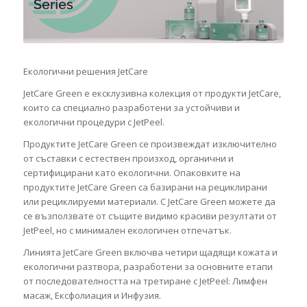
Екологични решения JetCare
JetCare Green е ексклузивна колекция от продукти JetCare,
които са специално разработени за устойчиви и
екологични процедури с JetPeel.
Продуктите JetCare Green се произвеждат изключително
от съставки с естествен произход, органични и
сертифицирани като екологични. Опаковките на
продуктите JetCare Green са базирани на рециклирани
или рециклируеми материали. С JetCare Green можете да
се възползвате от същите видимо красиви резултати от
JetPeel, но с минимален екологичен отпечатък.
Линията JetCare Green включва четири щадящи кожата и
екологични разтвора, разработени за основните етапи
от последователността на третиране с JetPeel: Лимфен
масаж, Ексфолиация и Инфузия.