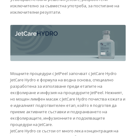
изключително за съвместна употреба, за постигане на
изключителни резултати.
Мощните процедури с JetPeel започват с JetCare Hydro
JetCare Hydro е формула на водна основа, специално
разработена за използване преди етапите на
ексфолиране и инфузия на процедурите JetPeel. Нежният,
но мощен лимфен масаж с JetCare Hydro почиства кожата и
е идеалният подготвителен етап, който я подготвя да
приеме активните съставки и подхранването на
ексфолиращите, инфузионните и подсилващите
процедури на JetCare.
JetCare Hydro се състои от много лека концентрация на