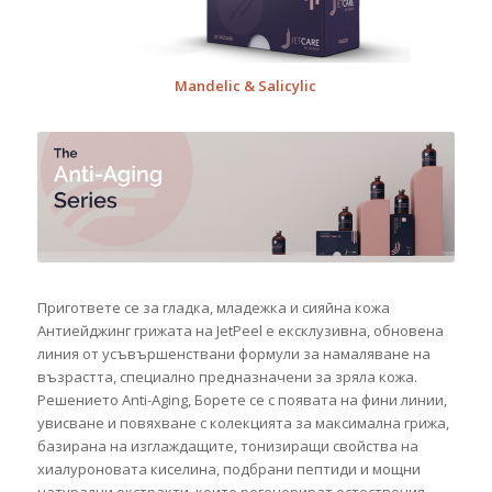
Mandelic & Salicylic
Пригответе се за гладка, младежка и сияйна кожа
Антиейджинг грижата на JetPeel е ексклузивна, обновена
линия от усъвършенствани формули за намаляване на
възрастта, специално предназначени за зряла кожа.
Решението Anti-Aging, Борете се с появата на фини линии,
увисване и повяхване с колекцията за максимална грижа,
базирана на изглаждащите, тонизиращи свойства на
хиалуроновата киселина, подбрани пептиди и мощни