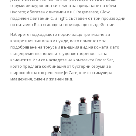
серуми: хиалуронова киселина за придаване на обем
Hydrate; обогатен с витамин А и Е Regenerate; Glow,
подсилен с витамин С, и Tight, съставен от три производни
на витамин В за стягащо и тонизиращо въздействие.
Изберете подходящото подсилващо третиране за
конкретния тип кожа и нужди, като помогнете за
подобряване на тонуса и външния вид на кожата, като
същевременно повишите удовлетвореността на
клиентите. Или се насладете на комплекта Boost Set,
който предлага комбинация от бустерни серуми за
широкообхватно решение JetCare, което стимулира
младежкия, сияен и жизнен вид.