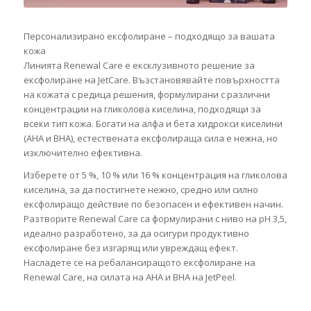
Персонализирано ексфолиране – подходящо за вашата
кожа
Линията Renewal Care е ексклузивното решение за
ексфолиране на JetCare. Възстановявайте повърхността
на кожата с редица решения, формулирани с различни
концентрации на гликолова киселина, подходящи за
всеки тип кожа. Богати на алфа и бета хидрокси киселини
(AHA и BHA), естествената ексфолираща сила е нежна, но
изключително ефективна.
Изберете от 5 %, 10 % или 16 % концентрация на гликолова
киселина, за да постигнете нежно, средно или силно
ексфолиращо действие по безопасен и ефективен начин.
Разтворите Renewal Care са формулирани с ниво на рН 3,5,
идеално разработено, за да осигури продуктивно
ексфолиране без изгарящ или увреждащ ефект.
Насладете се на ребалансиращото ексфолиране на
Renewal Care, на силата на AHA и BHA на JetPeel.