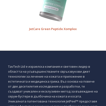
JetCare Green Peptide Xomplex
TavTech Ltd е израелска компания и световен лидер в
областта на усъвършенстваните свръхзвукови джет
технологии за лечение на кожата и приложение в
естетичната и медицинска грижа. Въз основа на повече
от две десетилетия изследвания и разработки, те
създават уникален и ексклузивен метод за въвеждане на
серум-бустери в дълбочина на кожата и косата.
Уникалната патентована технология JetPeel™ предоставя