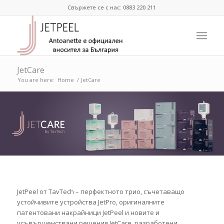
Свържете се с нас: 0883 220 211
JetCare
You are here:
Home
/
JetCare
JetPeel от TavTech – перфектното трио, съчетаващо
устойчивите устройства JetPro, оригиналните
патентовани накрайници JetPeel и новите и
усъвършенствани решения JetCare, разработени