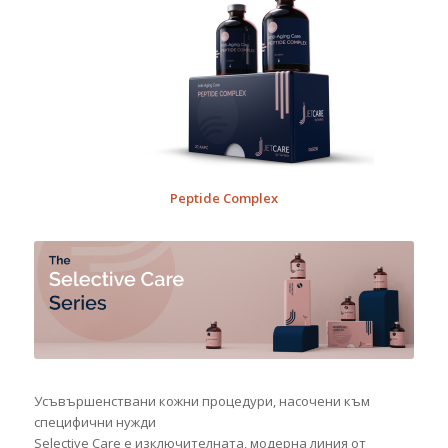
Peptide Complex
Усъвършенствани кожни процедури, насочени към
специфични нужди
Selective Care е изключителната, модерна линия от