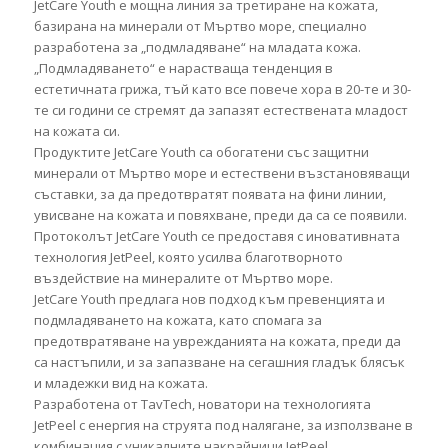
JetCare Youth е мощна линия за третиране на кожата,
базирана на минерали от Мъртво море, специално
разработена за „подмладяване“ на младата кожа.
„Подмладяването“ е нарастваща тенденция в
естетичната грижа, тъй като все повече хора в 20-те и 30-
те си години се стремят да запазят естествената младост
на кожата си.
Продуктите JetCare Youth са обогатени със защитни
минерали от Мъртво море и естествени възстановяващи
съставки, за да предотвратят появата на фини линии,
увисване на кожата и повяхване, преди да са се появили.
Протоколът JetCare Youth се предоставя с иновативната
технология JetPeel, която усилва благотворното
въздействие на минералите от Мъртво море.
JetCare Youth предлага нов подход към превенцията и
подмладяването на кожата, като спомага за
предотвратяване на уврежданията на кожата, преди да
са настъпили, и за запазване на сегашния гладък блясък
и младежки вид на кожата.
Разработена от TavTech, новатори на технологията
JetPeel с енергия на струята под налягане, за използване в
комбинация с уникалните накрайници JetPeel,