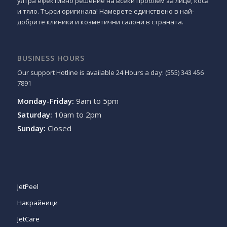
ултра ефективно решение на всеки проблем за лице, коса
и тяло. Търси оригинала! Намерете единствено в най-
добрите клиники и козметични салони в страната.
BUSINESS HOURS
Our support Hotline is available 24 Hours a day: (555) 343 456
7891
Monday-Friday:
9am to 5pm
Saturday:
10am to 2pm
Sunday:
Closed
JetPeel
Накрайници
JetCare