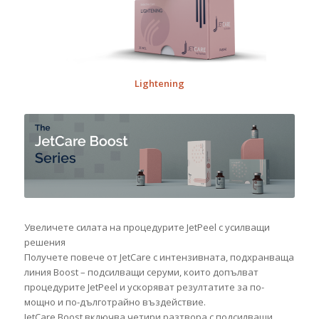
Lightening
Увеличете силата на процедурите JetPeel с усилващи
решения
Получете повече от JetCare с интензивната, подхранваща
линия Boost – подсилващи серуми, които допълват
процедурите JetPeel и ускоряват резултатите за по-
мощно и по-дълготрайно въздействие.
JetCare Boost включва четири разтвора с подсилващи