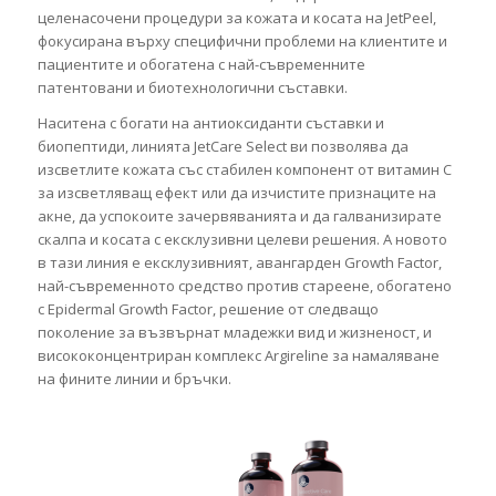
целенасочени процедури за кожата и косата на JetPeel,
фокусирана върху специфични проблеми на клиентите и
пациентите и обогатена с най-съвременните
патентовани и биотехнологични съставки.
Наситена с богати на антиоксиданти съставки и
биопептиди, линията JetCare Select ви позволява да
изсветлите кожата със стабилен компонент от витамин С
за изсветляващ ефект или да изчистите признаците на
акне, да успокоите зачервяванията и да галванизирате
скалпа и косата с ексклузивни целеви решения. А новото
в тази линия е ексклузивният, авангарден Growth Factor,
най-съвременното средство против стареене, обогатено
с Epidermal Growth Factor, решение от следващо
поколение за възвърнат младежки вид и жизненост, и
висококонцентриран комплекс Argireline за намаляване
на фините линии и бръчки.