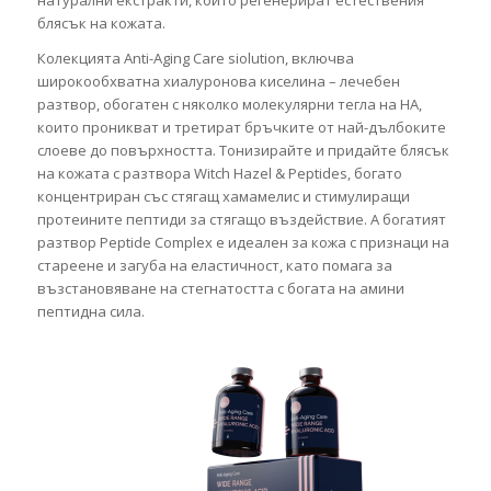
натурални екстракти, които регенерират естествения
блясък на кожата.
Колекцията Anti-Aging Care siolution, включва
широкообхватна хиалуронова киселина – лечебен
разтвор, обогатен с няколко молекулярни тегла на HA,
които проникват и третират бръчките от най-дълбоките
слоеве до повърхността. Тонизирайте и придайте блясък
на кожата с разтвора Witch Hazel & Peptides, богато
концентриран със стягащ хамамелис и стимулиращи
протеините пептиди за стягащо въздействие. А богатият
разтвор Peptide Complex е идеален за кожа с признаци на
стареене и загуба на еластичност, като помага за
възстановяване на стегнатостта с богата на амини
пептидна сила.