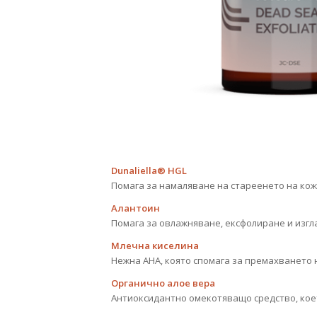
Dunaliella® HGL
Помага за намаляване на стареенето на кож
Алантоин
Помага за овлажняване, ексфолиране и изгл
Млечна киселина
Нежна AHA, която спомага за премахването 
Органично алое вера
Антиоксидантно омекотяващо средство, кое