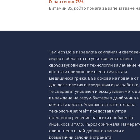
D-пантенол 75%
Витамин В5, който помага за запечатване на
TavTech Ltd е израелска компания и светове
лидер в областта на усъвършенстваните
свръхзвукови джет технологии за лечение 
кожата и приложение в естетичната и
медицинска грижа. Въз основа на повече от
две десетилетия изследвания и разработки,
те създават уникален и ексклузивен метод 
въвеждане на серум-бустери в дълбочина н
кожата и косата. Уникалната патентована
технология JetPeel™ предоставя ултра
ефективно решение на всеки проблем за
лице, коса и тяло. Търси оригинала! Намерет
единствено в най-добрите клиники и
козметични салони в страната.