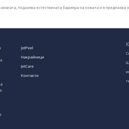
 влагата, подсилва естествената бариера на кожата и я предпазва о
К
н
JetPeel
С
Накрайници
на
Ш
JetCare
e
Контакти
т
за
а
е