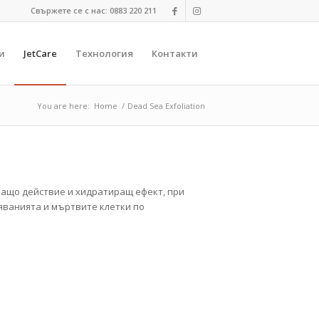
Свържете се с нас: 0883 220 211
и
JetCare
Технология
Контакти
You are here:
Home
/
Dead Sea Exfoliation
ващо действие и хидратиращ ефект, при
яванията и мъртвите клетки по