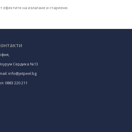
т ефектите на излагане и стареене.
онтакти
офия,
оурум Сердика №13
mail: info@jetpeel.bg
ел: 0883 220 211