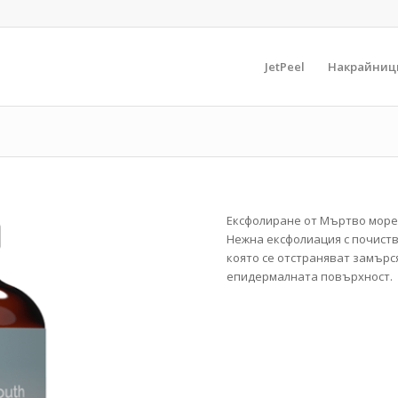
JetPeel
Накрайниц
Ексфолиране от Мъртво море
Нежна ексфолиация с почист
която се отстраняват замърс
епидермалната повърхност.