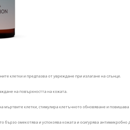
ните клетки и предпазва от увреждане при излагане на слънце.
аждане на повърхността на кожата.
на мъртвите клетки, стимулира клетъчното обновяване и повишава 
то бързо омекотява и успокоява кожата и осигурява антимикробно 